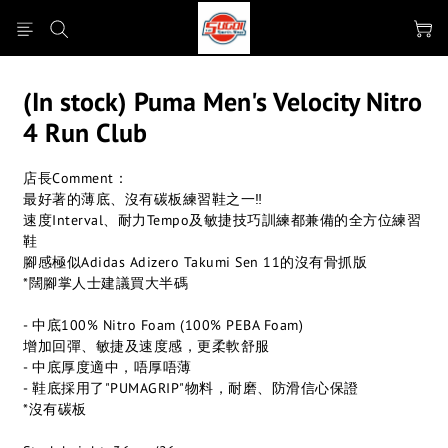
(In stock) Puma Men's Velocity Nitro
4 Run Club
店長Comment：
最好著的薄底、沒有碳板練習鞋之一‼️
速度Interval、耐力Tempo及敏捷技巧訓練都兼備的全方位練習
鞋
腳感極似Adidas Adizero Takumi Sen 11的沒有骨抓版
*闊腳掌人士建議買大半碼
- 中底100% Nitro Foam (100% PEBA Foam)
增加回彈、敏捷及速度感，更柔軟舒服
- 中底厚度適中，唔厚唔薄
- 鞋底採用了"PUMAGRIP"物料，耐磨、防滑信心保證
*沒有碳板