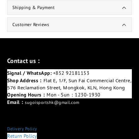
Shipping & Payment
Customer Reviews
Contact us：
Signal / WhatsApp:
+852 92181153
Shop Address：
Flat E, 1/F, Sun Fai Commercial Centre,
576 Reclamation Street, Mongkok, KLN, Hong Kong
Opening Hours：
Mon - Sun：1230-1930
Email：
sugoisportshk@gmail.com
Delivery Policy
Return Policy