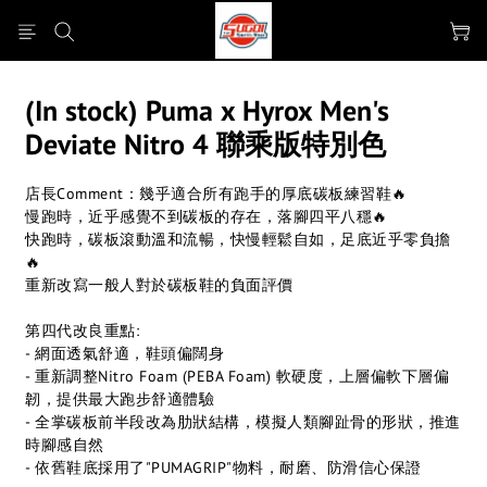
(In stock) Puma x Hyrox Men's
Deviate Nitro 4 聯乘版特別色
店長Comment：幾乎適合所有跑手的厚底碳板練習鞋🔥
慢跑時，近乎感覺不到碳板的存在，落腳四平八穩🔥
快跑時，碳板滾動溫和流暢，快慢輕鬆自如，足底近乎零負擔
🔥
重新改寫一般人對於碳板鞋的負面評價
第四代改良重點:
- 網面透氣舒適，鞋頭偏闊身
- 重新調整Nitro Foam (PEBA Foam) 軟硬度，上層偏軟下層偏
韌，提供最大跑步舒適體驗
- 全掌碳板前半段改為肋狀結構，模擬人類腳趾骨的形狀，推進
時腳感自然
- 依舊鞋底採用了"PUMAGRIP"物料，耐磨、防滑信心保證