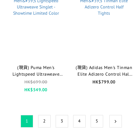
(現貨) Puma Men's
(現貨) Adidas Men's Tinman
Lightspeed Ultraweave
Elite Adizero Control Half
Singlet - Showtime Limited
Tights
HK$699.00
HK$799.00
Color
HK$549.00
1
2
3
4
5