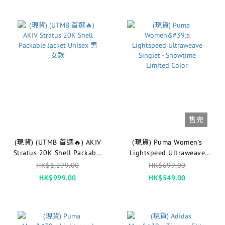
售完
(現貨) (UTMB 首選🔥) AKIV
(現貨) Puma Women's
Stratus 20K Shell Packable
Lightspeed Ultraweave
Jacket Unisex 男女款
Singlet - Showtime Limited
HK$1,299.00
HK$699.00
Color
HK$999.00
HK$549.00