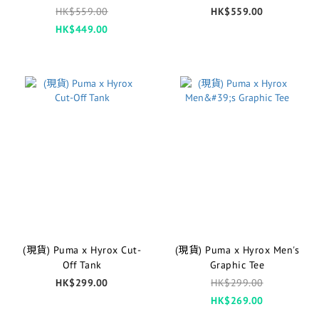
Shorts
HK$559.00
HK$559.00
HK$449.00
(現貨) Puma x Hyrox Cut-
(現貨) Puma x Hyrox Men's
Off Tank
Graphic Tee
HK$299.00
HK$299.00
HK$269.00