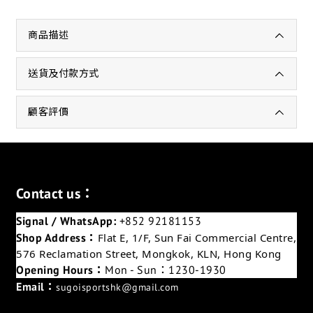
商品描述
送貨及付款方式
顧客評價
Contact us：
Signal / WhatsApp:
+852 92181153
Shop Address：
Flat E, 1/F, Sun Fai Commercial Centre,
576 Reclamation Street, Mongkok, KLN, Hong Kong
Opening Hours：
Mon - Sun：1230-1930
Email：
sugoisportshk@gmail.com