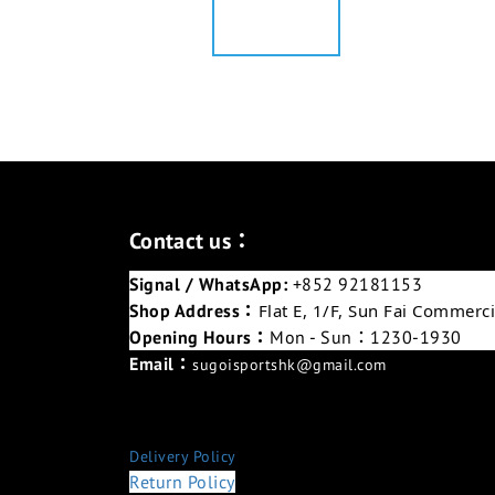
Contact us：
Signal / WhatsApp:
+852 92181153
Shop Address：
Flat E, 1/F, Sun Fai Commer
Opening Hours：
Mon - Sun：1230-1930
Email：
sugoisportshk@gmail.com
Delivery Policy
Return Policy