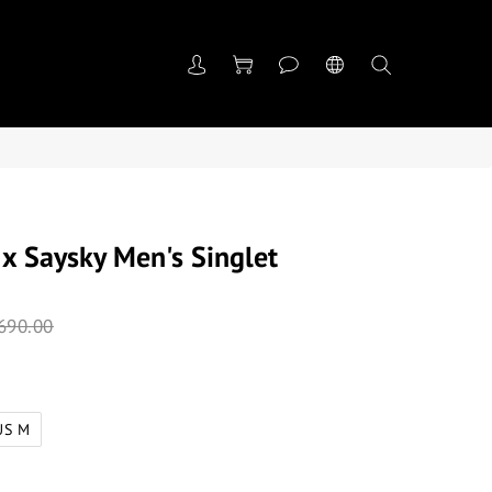
 Saysky Men's Singlet
690.00
US M