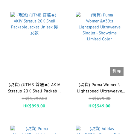
售完
(現貨) (UTMB 首選🔥) AKIV
(現貨) Puma Women's
Stratus 20K Shell Packable
Lightspeed Ultraweave
Jacket Unisex 男女款
Singlet - Showtime Limited
HK$1,299.00
HK$699.00
Color
HK$999.00
HK$549.00