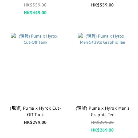
Shorts
HK$559.00
HK$559.00
HK$449.00
(現貨) Puma x Hyrox Cut-
(現貨) Puma x Hyrox Men's
Off Tank
Graphic Tee
HK$299.00
HK$299.00
HK$269.00