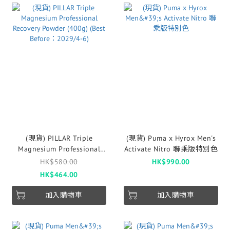
(現貨) PILLAR Triple
(現貨) Puma x Hyrox Men's
Magnesium Professional
Activate Nitro 聯乘版特別色
Recovery Powder (400g)
HK$580.00
HK$990.00
(Best Before：2029/4-6)
HK$464.00
加入購物車
加入購物車