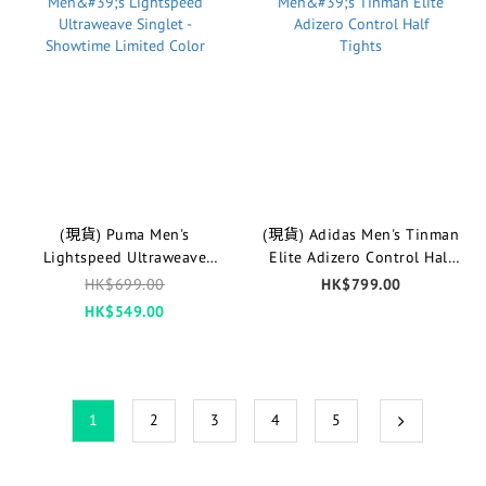
(現貨) Puma Men's
(現貨) Adidas Men's Tinman
Lightspeed Ultraweave
Elite Adizero Control Half
Singlet - Showtime Limited
Tights
HK$699.00
HK$799.00
Color
HK$549.00
1
2
3
4
5