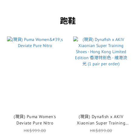
跑鞋
(現貨) Puma Women's
(現貨) Dynafish x AKIV
Deviate Pure Nitro
Xiaonian Super Training
Shoes - Hong Kong Limited
HK$999.00
HK$899.00
Edition 香港特別色 - 維港流