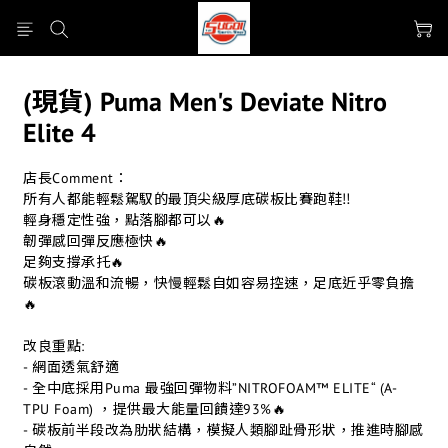
(現貨) Puma Men's Deviate Nitro
Elite 4
店長Comment：
所有人都能輕鬆駕馭的最頂尖級厚底碳板比賽跑鞋‼️
輕身穩定性強，點落腳都可以🔥
韌彈感回彈反應極快🔥
足夠支撐承托🔥
碳板滾動溫和流暢，快慢輕鬆自如容易控速，足底近乎零負擔
🔥
改良重點:
- 網面透氣舒適
- 全中底採用Puma 最強回彈物料”NITROFOAM™ ELITE“ (A-
TPU Foam) ，提供最大能量回饋達93%🔥
- 碳板前半段改為肋狀結構，模擬人類腳趾骨形狀，推進時腳感