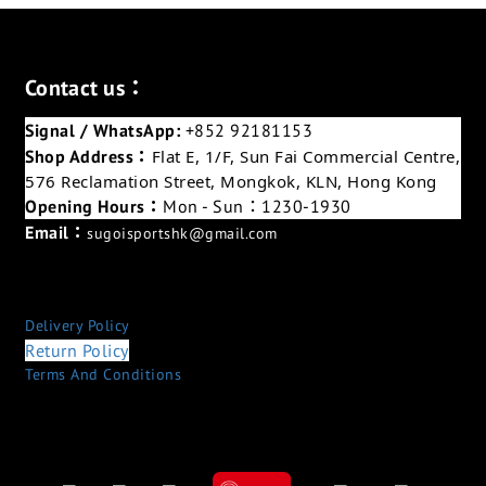
Contact us：
Signal / WhatsApp:
+852 92181153
Shop Address：
Flat E, 1/F, Sun Fai Commercial Centre,
576 Reclamation Street, Mongkok, KLN, Hong Kong
Opening Hours：
Mon - Sun：1230-1930
Email：
sugoisportshk@gmail.com
Delivery Policy
Return Policy
Terms And Conditions