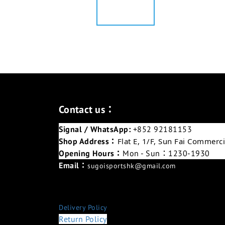
Contact us：
Signal / WhatsApp:
+852 92181153
Shop Address：
Flat E, 1/F, Sun Fai Commer
Opening Hours：
Mon - Sun：1230-1930
Email：
sugoisportshk@gmail.com
Delivery Policy
Return Policy