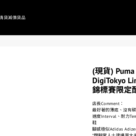
清貨減價貨品
(現貨) Puma Me
DigiTokyo 
錦標賽限定配
店長Comment：
最好著的薄底、沒有碳
速度Interval、耐
鞋
腳感極似Adidas Adiz
*闊腳掌人士建議買大