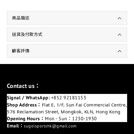
商品描述
送貨及付款方式
顧客評價
Contact us：
Signal / WhatsApp:
+852 92181153
Shop Address：
Flat E, 1/F, Sun Fai Commercial Centre,
576 Reclamation Street, Mongkok, KLN, Hong Kong
Opening Hours：
Mon - Sun：1230-1930
Email：
sugoisportshk@gmail.com