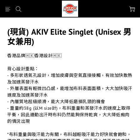
(現貨) AKIV Elite Singlet (Unisex 男
女兼用)
香港品牌🇭🇰香港設計🇭🇰
背心設計重點：
- 多形狀透氣孔設計，增加皮膚與空氣直接接觸，有效加快散熱
及加速蒸發汗水
- 外層表面有輕微凹凸感，能增加布料表面面積，大大加快吸汗
速度及加速蒸發汗水
- 內層質地超級順滑，能大大降低磨損乳頭的機會
- 重量約38g (以M size計)，布料重量和蒸發汗水的速度上取得
平衡，因此運動出汗時布料仍然能夠保持乾爽，大大降低痴肉
的情況出現
*布料重量與吸汗能力有關，布料越輕吸汗能力好快就會飽和，