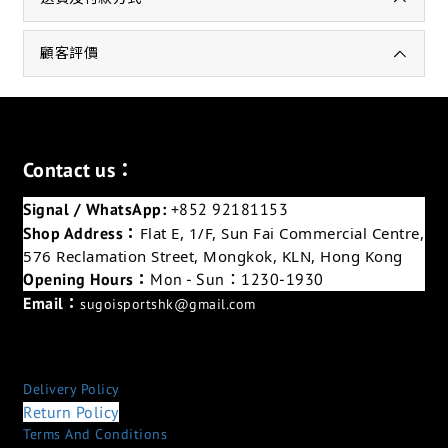
顧客評價
Contact us：
Signal / WhatsApp:
+852 92181153
Shop Address：
Flat E, 1/F, Sun Fai Commercial Centre,
576 Reclamation Street, Mongkok, KLN, Hong Kong
Opening Hours：
Mon - Sun：1230-1930
Email：
sugoisportshk@gmail.com
Delivery Policy
Return Policy
Terms And Conditions