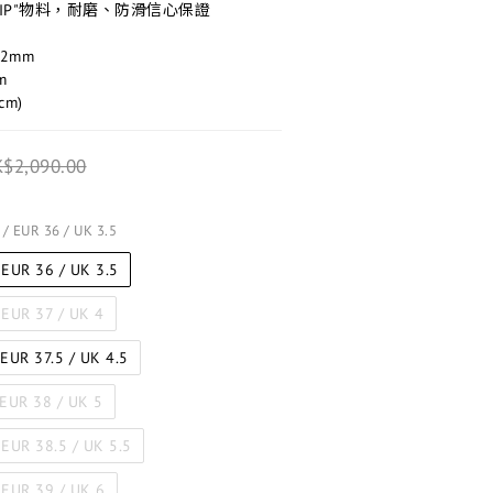
GRIP"物料，耐磨、防滑信心保證
/32mm
m
cm)​
$2,090.00
6 / EUR 36 / UK 3.5
/ EUR 36 / UK 3.5
/ EUR 37 / UK 4
 EUR 37.5 / UK 4.5
/ EUR 38 / UK 5
 EUR 38.5 / UK 5.5
/ EUR 39 / UK 6