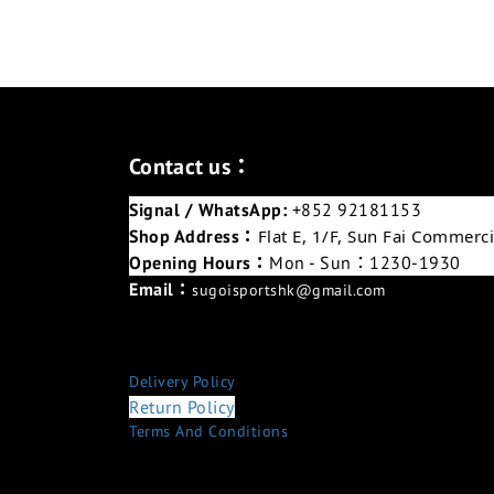
Contact us：
Signal / WhatsApp:
+852 92181153
Shop Address：
Flat E, 1/F, Sun Fai Commer
Opening Hours：
Mon - Sun：1230-1930
Email：
sugoisportshk@gmail.com
Delivery Policy
Return Policy
Terms And Conditions