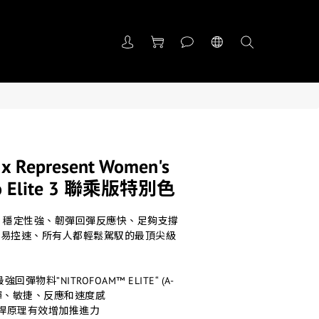
x Represent Women's
tro Elite 3 聯乘版特別色
輕身、穩定性強、韌彈回彈反應快、足夠支撐
容易控速、所有人都輕鬆駕馭的最頂尖級
回彈物料”NITROFOAM™ ELITE“ (A-
加回彈、敏捷、反應和速度感
槓桿原理有效增加推進力