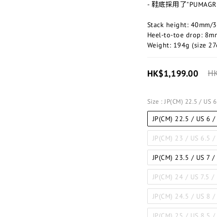
- 鞋底採用了"PUMA
Stack height: 40mm
Heel-to-toe drop: 8m
Weight: 194g (size 27
HK$1,199.00
HK
Size
: JP(CM) 22.5 / US 
JP(CM) 22.5 / US 6 
JP(CM) 23 / US 6.5 
JP(CM) 23.5 / US 7 /
JP(CM) 24 / US 7.5 
JP(CM) 24.5 / US 8 /
JP(CM) 25 / US 8.5 