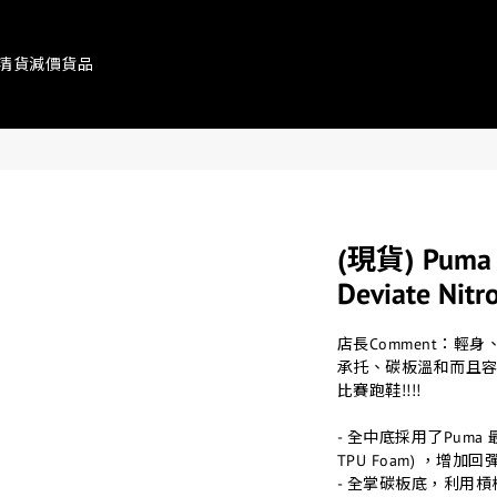
清貨減價貨品
(現貨) Puma 
Deviate Ni
店長Comment：
承托、碳板溫和而且
比賽跑鞋‼️‼️
- 全中底採用了Puma 最強
TPU Foam) ，增
- 全掌碳板底，利用