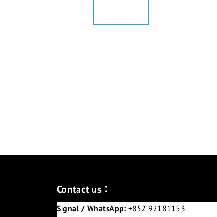
Contact us：
Signal / WhatsApp:
+852 92181153